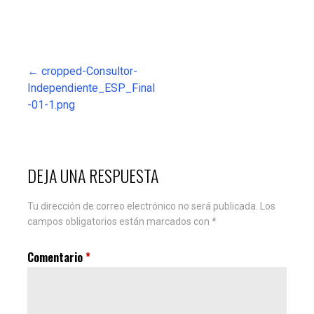
Navegación
← cropped-Consultor-
Independiente_ESP_Final
de
-01-1.png
entradas
DEJA UNA RESPUESTA
Tu dirección de correo electrónico no será publicada.
Los
campos obligatorios están marcados con
*
Comentario
*