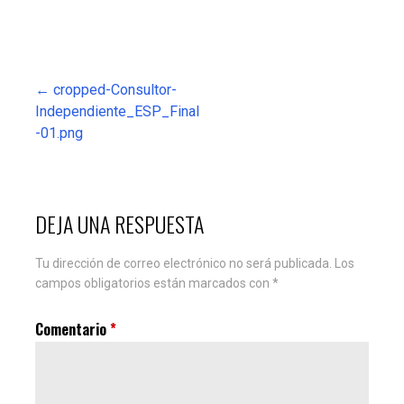
Navegación
← cropped-Consultor-
Independiente_ESP_Final
de
-01.png
entradas
DEJA UNA RESPUESTA
Tu dirección de correo electrónico no será publicada.
Los
campos obligatorios están marcados con
*
Comentario
*